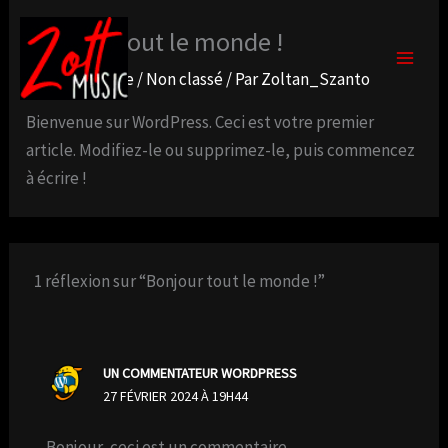
Aller
MAI
Bonjour tout le monde !
au
MEN
contenu
1 commentaire
/
Non classé
/ Par
Zoltan_Szanto
Bienvenue sur WordPress. Ceci est votre premier
article. Modifiez-le ou supprimez-le, puis commencez
à écrire !
1 réflexion sur “Bonjour tout le monde !”
UN COMMENTATEUR WORDPRESS
27 FÉVRIER 2024 À 19H44
Bonjour, ceci est un commentaire.