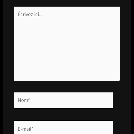
Écrivez
ici…
Nom*
E-
mail*